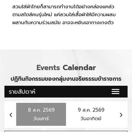
แผ่นดิน
สวมใส่ผ้าไทยก็สามารถทำงานได้อย่างคล่องแคล่ว
ตามสไตล์คนรุ่นใหม่ แค่สวมใส่เสื้อผ้าให้มีความผสม
ผสานกับความร่วมสมัย อาจจะหยิบเอากางเกงตัว
โปรด หรือกระโปรงตัวเก่ง ที่สวมใส่แล้วมั่นใจ ทั้ง
ยังเคลื่อนไหวได้สะดวกสวมใส่เสื้อจากผ้าไทย
Events
Calendar
ปฏิทินกิจกรรมของกลุ่มงานจริยธรรมข้าราชการ
รายสัปดาห์
Toggle
naviga
8
ส.ค.
2569
9
ส.ค.
2569
10
วันเสาร์
วันอาทิตย์