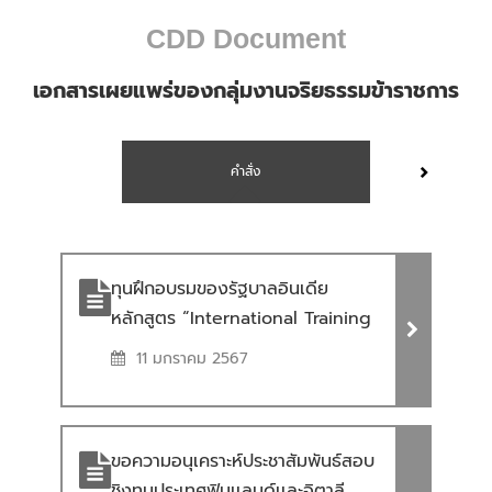
CDD Document
เอกสารเผยแพร่ของกลุ่มงานจริยธรรมข้าราชการ
คำสั่ง
ทุนฝึกอบรมของรัฐบาลอินเดีย
หลักสูตร “International Training
Programme on Sustainable
11 มกราคม 2567
Developement Goals and
Integrated Approach” ทุนฝึก
อบรมของรัฐบาลอินเดีย หลักสูตร
ขอความอนุเคราะห์ประชาสัมพันธ์สอบ
“International Training
ชิงทุนประเทศฟินเเลนด์เเละอิตาลี