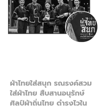
ผ้าไทยใส่สนุก รณรงค์สวม
ใส่ผ้าไทย สืบสานอนุรักษ์
ศิลป์ผ้าถิ่นไทย ดำรงไวใน